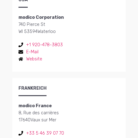
modico Corporation
740 Pierce St
WI 53594
Waterloo
+1 920-478-3803
E-Mail
Website
FRANKREICH
modico France
8, Rue des carrières
17640
Vaux sur Mer
+33 5 46 39 07 70