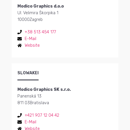
Modico Graphics d.o.o
Ul. Velimira Škorpika 1
10000
Zagreb
+38 513 454 177
E-Mail
Website
SLOWAKEI
Modico Graphics SK s.r.o.
Panenská 13
811 03
Bratislava
+421 907 12 04 42
E-Mail
Website